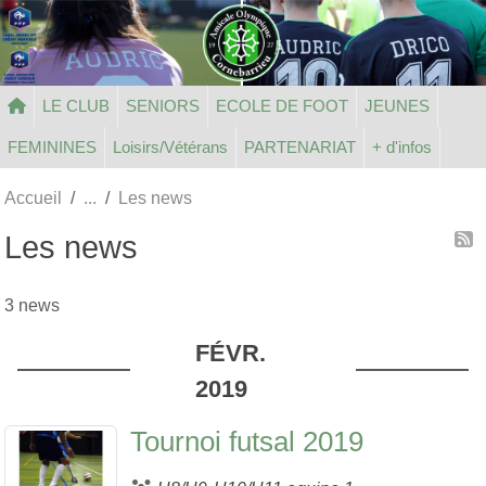
Panneau de gestion des cookies
LE CLUB
SENIORS
ECOLE DE FOOT
JEUNES
FEMININES
Loisirs/Vétérans
PARTENARIAT
+ d'infos
Accueil
Les news
Les news
3 news
FÉVR.
2019
Tournoi futsal 2019