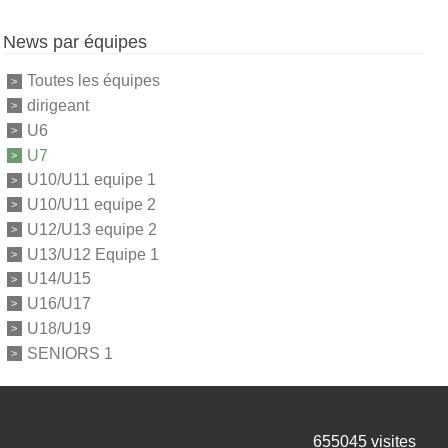
News par équipes
Toutes les équipes
dirigeant
U6
U7
U10/U11 equipe 1
U10/U11 equipe 2
U12/U13 equipe 2
U13/U12 Equipe 1
U14/U15
U16/U17
U18/U19
SENIORS 1
655045
visites