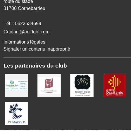
route du stade
31700
Cornebarrieu
Tél. :
0622534699
Contact@aocfoot.com
Informations légales
Signaler un contenu inapproprié
Les partenaires du club