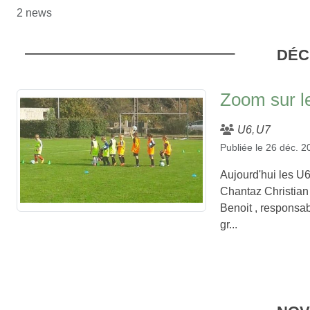
2 news
DÉC
Zoom sur l
U6
U7
Publiée le
26 déc. 2
Aujourd'hui les U
Chantaz Christian 
Benoit , responsab
gr...