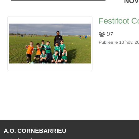
NOV
Festifoot 
U7
Publiée le
10 nov. 2
A.O. CORNEBARRIEU