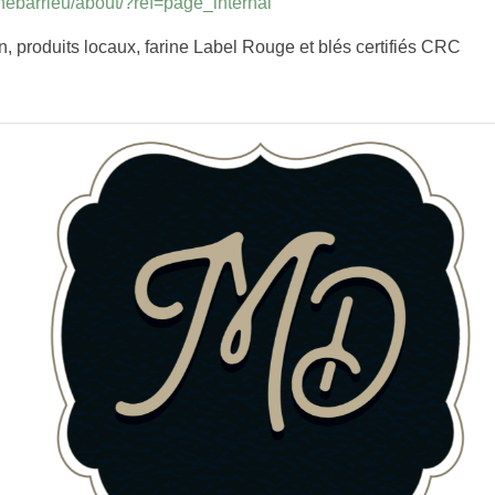
nebarrieu/about/?ref=page_internal
n, produits locaux, farine Label Rouge et blés certifiés CRC