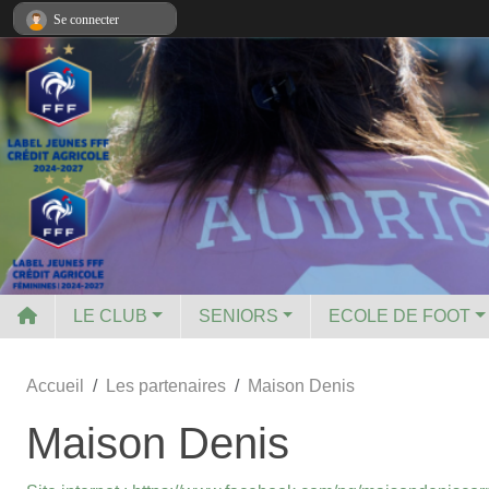
Panneau de gestion des cookies
Se connecter
LE CLUB
SENIORS
ECOLE DE FOOT
Accueil
Les partenaires
Maison Denis
Maison Denis