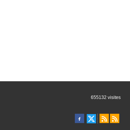
655132
visites