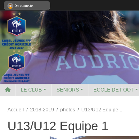
Panneau de gestion des cookies
Se connecter
LE CLUB
SENIORS
ECOLE DE FOOT
Accueil
2018-2019
photos
U13/U12 Equipe 1
U13/U12 Equipe 1