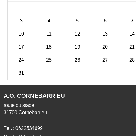
3
4
5
6
7
10
11
12
13
14
17
18
19
20
21
24
25
26
27
28
31
A.O. CORNEBARRIEU
route du stade
31700
Cornebarrieu
Tél. :
0622534699