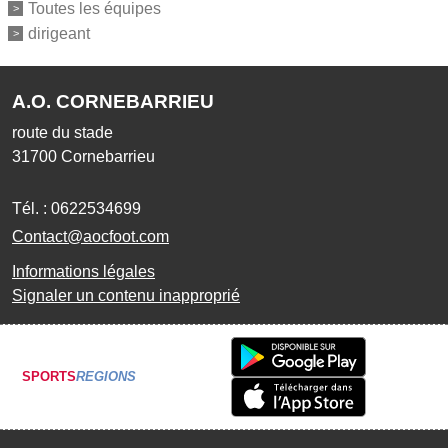
Toutes les équipes
dirigeant
A.O. CORNEBARRIEU
route du stade
31700
Cornebarrieu
Tél. :
0622534699
Contact@aocfoot.com
Informations légales
Signaler un contenu inapproprié
SPORTS
REGIONS