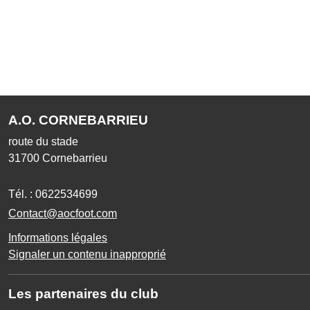
A.O. CORNEBARRIEU
route du stade
31700
Cornebarrieu
Tél. :
0622534699
Contact@aocfoot.com
Informations légales
Signaler un contenu inapproprié
Les partenaires du club