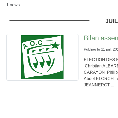
1 news
JUIL
Bilan asse
Publiée le
11 juil. 2
ELECTION DES 
Christian ALBA
CARAYON Phili
Abdel ELORCH A
JEANNEROT ...