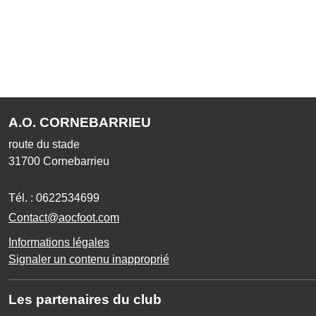
A.O. CORNEBARRIEU
route du stade
31700
Cornebarrieu
Tél. :
0622534699
Contact@aocfoot.com
Informations légales
Signaler un contenu inapproprié
Les partenaires du club