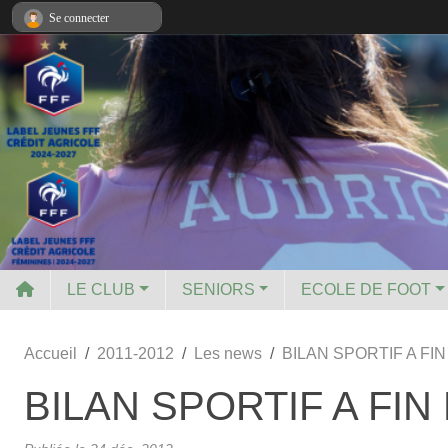
Panneau de gestion des cookies
Se connecter
LE CLUB
SENIORS
ECOLE DE FOOT
Accueil
2011-2012
Les news
BILAN SPORTIF A FI
BILAN SPORTIF A FIN