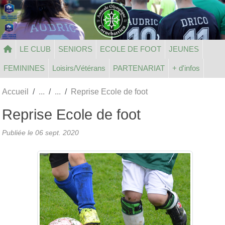
Panneau de gestion des cookies
LE CLUB
SENIORS
ECOLE DE FOOT
JEUNES
FEMININES
Loisirs/Vétérans
PARTENARIAT
+ d'infos
Accueil
Reprise Ecole de foot
Reprise Ecole de foot
Publiée le
06 sept. 2020