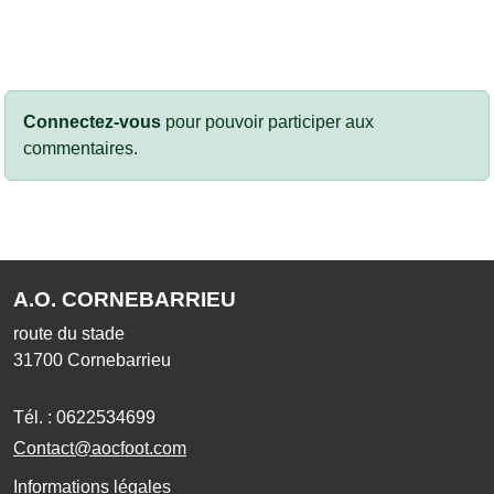
Connectez-vous
pour pouvoir participer aux
commentaires.
A.O. CORNEBARRIEU
route du stade
31700
Cornebarrieu
Tél. :
0622534699
Contact@aocfoot.com
Informations légales