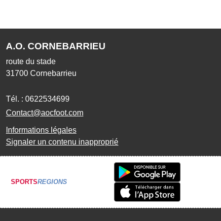
A.O. CORNEBARRIEU
route du stade
31700
Cornebarrieu
Tél. :
0622534699
Contact@aocfoot.com
Informations légales
Signaler un contenu inapproprié
SPORTS
REGIONS