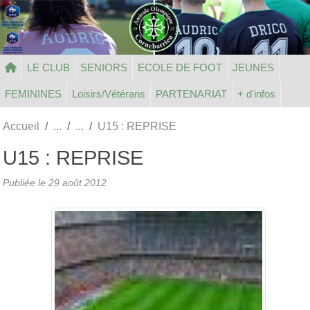
Panneau de gestion des cookies
LE CLUB
SENIORS
ECOLE DE FOOT
JEUNES
FEMININES
Loisirs/Vétérans
PARTENARIAT
+ d'infos
Accueil
U15 : REPRISE
U15 : REPRISE
Publiée le
29 août 2012