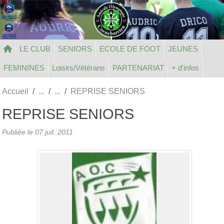
Panneau de gestion des cookies
LE CLUB
SENIORS
ECOLE DE FOOT
JEUNES
FEMININES
Loisirs/Vétérans
PARTENARIAT
+ d'infos
Accueil
REPRISE SENIORS
REPRISE SENIORS
Publiée le
07 juil. 2011