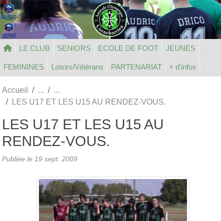
Panneau de gestion des cookies
LE CLUB
SENIORS
ECOLE DE FOOT
JEUNES
FEMININES
Loisirs/Vétérans
PARTENARIAT
+ d'infos
Accueil
LES U17 ET LES U15 AU RENDEZ-VOUS.
LES U17 ET LES U15 AU
RENDEZ-VOUS.
Publiée le
19 sept. 2009