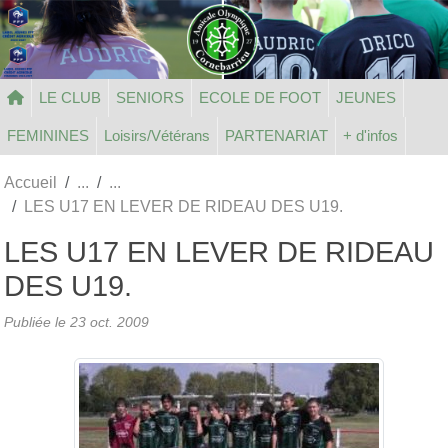
Panneau de gestion des cookies
LE CLUB
SENIORS
ECOLE DE FOOT
JEUNES
FEMININES
Loisirs/Vétérans
PARTENARIAT
+ d'infos
Accueil
LES U17 EN LEVER DE RIDEAU DES U19.
LES U17 EN LEVER DE RIDEAU
DES U19.
Publiée le
23 oct. 2009