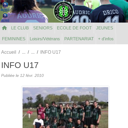
Panneau de gestion des cookies
LE CLUB
SENIORS
ECOLE DE FOOT
JEUNES
FEMININES
Loisirs/Vétérans
PARTENARIAT
+ d'infos
Accueil
INFO U17
INFO U17
Publiée le
12 févr. 2010