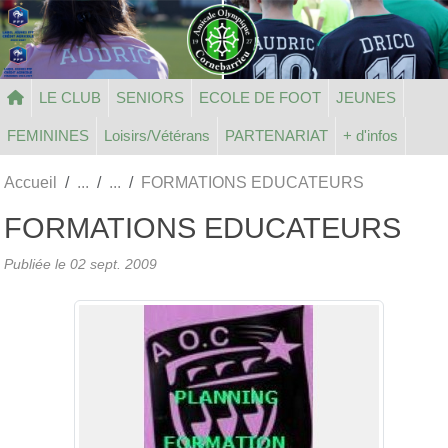
Panneau de gestion des cookies
LE CLUB
SENIORS
ECOLE DE FOOT
JEUNES
FEMININES
Loisirs/Vétérans
PARTENARIAT
+ d'infos
Accueil
FORMATIONS EDUCATEURS
FORMATIONS EDUCATEURS
Publiée le
02 sept. 2009