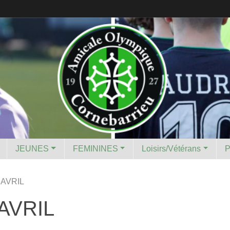
JEUNES
FEMININES
Loisirs/Vétérans
 AVRIL
AVRIL