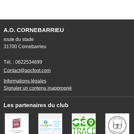
A.O. CORNEBARRIEU
route du stade
31700
Cornebarrieu
Tél. :
0622534699
Contact@aocfoot.com
Informations légales
Signaler un contenu inapproprié
Les partenaires du club