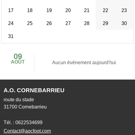
17
18
19
20
21
22
23
24
25
26
27
28
29
30
31
09
AOÛT
Aucun évènement aujourd'hui
A.O. CORNEBARRIEU
route du stade
31700
Cornebarrieu
Tél. :
0622534699
Contact@aocfoot.com