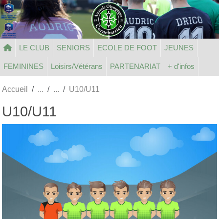
Panneau de gestion des cookies
LE CLUB
SENIORS
ECOLE DE FOOT
JEUNES
FEMININES
Loisirs/Vétérans
PARTENARIAT
+ d'infos
Accueil
U10/U11
U10/U11